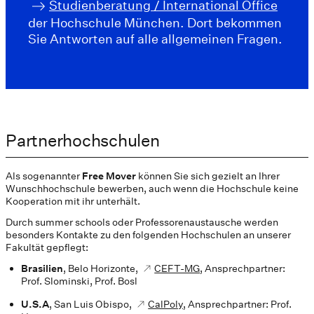
Studienberatung / International Office
der Hochschule München. Dort bekommen
Sie Antworten auf alle allgemeinen Fragen.
Partnerhochschulen
Als sogenannter
Free Mover
können Sie sich gezielt an Ihrer
Wunschhochschule bewerben, auch wenn die Hochschule keine
Kooperation mit ihr unterhält.
Durch summer schools oder Professorenaustausche werden
besonders Kontakte zu den folgenden Hochschulen an unserer
Fakultät gepflegt:
Brasilien
, Belo Horizonte,
CEFT-MG
, Ansprechpartner:
Prof. Slominski, Prof. Bosl
U.S.A
, San Luis Obispo,
CalPoly
, Ansprechpartner: Prof.