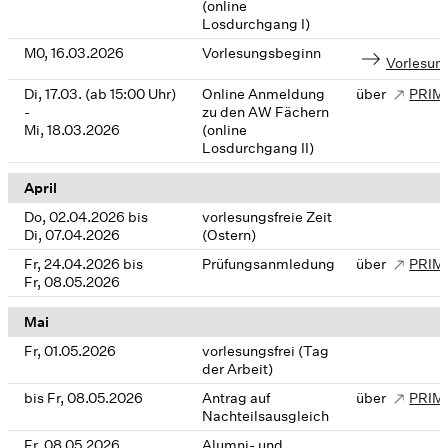
(online
Losdurchgang I)
M0, 16.03.2026
Vorlesungsbeginn
Vorlesun
Di, 17.03. (ab 15:00 Uhr)
Online Anmeldung
über
PRIM
-
zu den AW Fächern
Mi, 18.03.2026
(online
Losdurchgang II)
April
Do, 02.04.2026 bis
vorlesungsfreie Zeit
Di, 07.04.2026
(Ostern)
Fr, 24.04.2026 bis
Prüfungsanmledung
über
PRIM
Fr, 08.05.2026
Mai
Fr, 01.05.2026
vorlesungsfrei (Tag
der Arbeit)
bis Fr, 08.05.2026
Antrag auf
über
PRIM
Nachteilsausgleich
Fr, 08.05.2026
Alumni- und